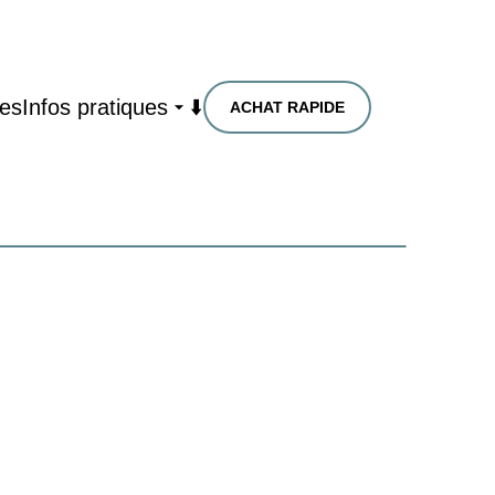
res
Infos pratiques
⬇️
ACHAT RAPIDE