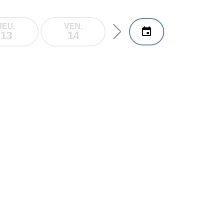
JEU.
VEN.
SAM.
DIM.
13
14
15
16