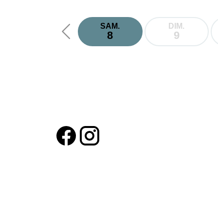
SAM.
DIM.
8
9