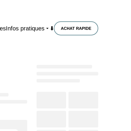
res
Infos pratiques
⬇️
ACHAT RAPIDE